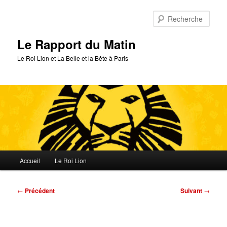
Aller
au
Rech
contenu
principal
Le Rapport du Matin
Le Roi Lion et La Belle et la Bête à Paris
Menu
Accueil
Le Roi Lion
principal
Navigation
←
Précédent
Suivant
→
des
articles