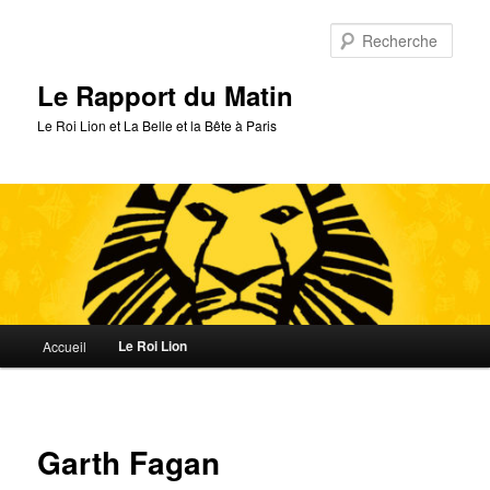
Aller
au
Rech
contenu
principal
Le Rapport du Matin
Le Roi Lion et La Belle et la Bête à Paris
Menu
Le Roi Lion
Accueil
principal
Garth Fagan