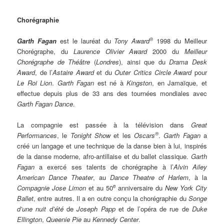
Chorégraphie
®
Garth Fagan
est le lauréat du
Tony Award
1998 du Meilleur
Chorégraphe, du
Laurence Olivier Award
2000 du
Meilleur
Chorégraphe de Théâtre
(
Londres
), ainsi que du
Drama Desk
Award
, de l’
Astaire Award
et du
Outer Critics Circle Award
pour
Le Roi Lion
.
Garth Fagan
est né à
Kingston
, en Jamaïque, et
effectue depuis plus de 33 ans des tournées mondiales avec
Garth Fagan Dance
.
La compagnie est passée à la télévision dans
Great
®
Performances
, le
Tonight Show
et les
Oscars
.
Garth Fagan
a
créé un langage et une technique de la danse bien à lui, inspirés
de la danse moderne, afro-antillaise et du ballet classique.
Garth
Fagan
a exercé ses talents de chorégraphe à l’
Alvin Ailey
American Dance Theater
, au
Dance Theatre of Harlem
, à la
e
Compagnie Jose Limon
et au 50
anniversaire du
New York City
Ballet
, entre autres. Il a en outre conçu la chorégraphie du
Songe
d’une nuit d’été
de
Joseph Papp
et de l’opéra de rue de
Duke
Ellington
,
Queenie Pie
au
Kennedy Center
.