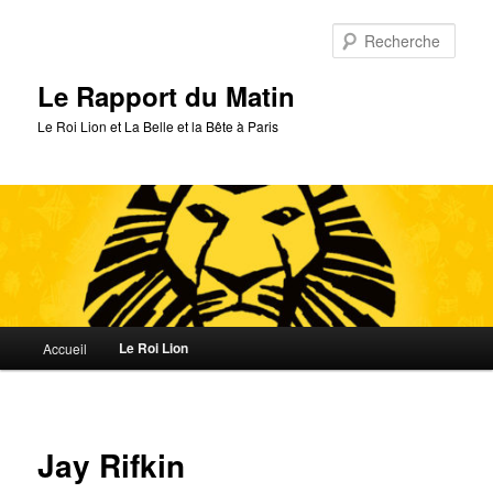
Aller
au
Rech
contenu
principal
Le Rapport du Matin
Le Roi Lion et La Belle et la Bête à Paris
Menu
Le Roi Lion
Accueil
principal
Jay Rifkin