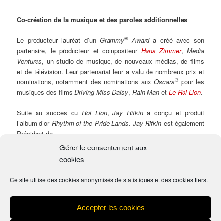
Co-création de la musique et des paroles additionnelles
®
Le producteur lauréat d’un
Grammy
Award
a créé avec son
partenaire, le producteur et compositeur
Hans Zimmer
,
Media
Ventures
, un studio de musique, de nouveaux médias, de films
et de télévision. Leur partenariat leur a valu de nombreux prix et
®
nominations, notamment des nominations aux
Oscars
pour les
musiques des films
Driving Miss Daisy
,
Rain Man
et
Le Roi Lion
.
Suite au succès du
Roi Lion
,
Jay Rifkin
a conçu et produit
l’album d’or
Rhythm of the Pride Lands
.
Jay Rifkin
est également
Président de
Media Revolution
, une nouvelle société lauréate de nombreux
Gérer le consentement aux
prix et l’un des fondateurs de la société de production
Media
cookies
Ventures Pictures
, productrice de la comédie
Waiting
.
Ce site utilise des cookies anonymisés de statistiques et des cookies tiers.
Source : Stage Entertainment France
Accepter les cookies
Mentions légales
Fièrement propulsé par WordPress