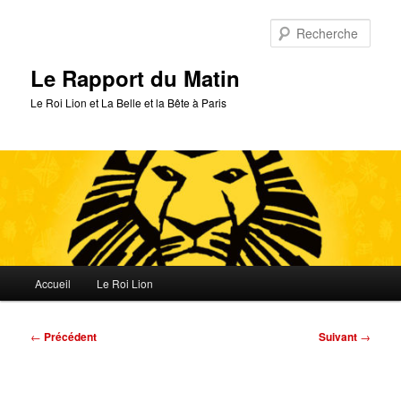
Aller
au
Rech
contenu
principal
Le Rapport du Matin
Le Roi Lion et La Belle et la Bête à Paris
Menu
Accueil
Le Roi Lion
principal
Navigation
←
Précédent
Suivant
→
des
articles