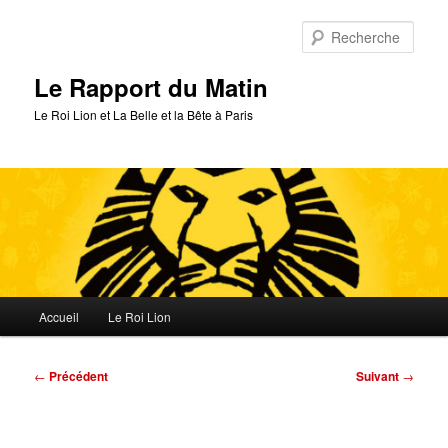
Aller
au
Rech
contenu
principal
Le Rapport du Matin
Le Roi Lion et La Belle et la Bête à Paris
Menu
Accueil
Le Roi Lion
principal
Navigation
←
Précédent
Suivant
→
des
articles