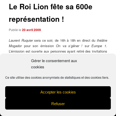
Le Roi Lion fête sa 600e
représentation !
Publié le
20 avril 2009
Laurent Ruquier
sera ce soir, de 16h à 18h en direct du
théâtre
Mogador
pour son émission
On va s’gêner !
sur
Europe 1
.
L’émission est ouverte aux personnes ayant retiré des invitations
chez Europe 1. La vidéo sera diffusée en directe sur le site
Gérer le consentement aux
d’
Euro
p
e 1
.
cookies
e
Le Roi Lion fête actuellement sa 600
représentation à Paris et
Ce site utilise des cookies anonymisés de statistiques et des cookies tiers.
restera à l’affiche jusqu’au 31 mai 2009.
Accepter les cookies
Mentions légales
Fièrement propulsé par WordPress
Refuser