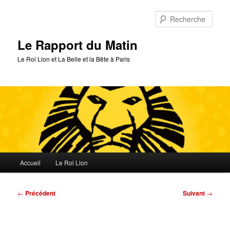
Aller
au
Rech
contenu
principal
Le Rapport du Matin
Le Roi Lion et La Belle et la Bête à Paris
Menu
Accueil
Le Roi Lion
principal
Navigation
←
Précédent
Suivant
→
des
articles