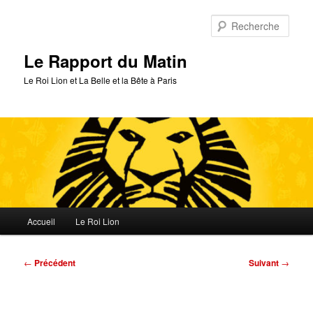
Aller
au
Rech
contenu
principal
Le Rapport du Matin
Le Roi Lion et La Belle et la Bête à Paris
Menu
Accueil
Le Roi Lion
principal
Navigation
←
Précédent
Suivant
→
des
articles