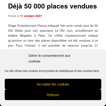
Déjà 50 000 places vendues
Publié le
11 octobre 2007
Stage Entertainment France
indiquait hier avoir vendu plus de 50
000 billets pour son spectacle
Le Roi Lion
, actuellement au
théâtre Mogador
à
Paris
. Ce chiffre impressionnant indique
qu’environ un tiers des places disponibles ont été vendues à ce
jour. Pour l’instant, il est possible de réserver jusqu’au 31
décembre 2007.
Gérer le consentement aux
Moins d’une semaine après la Première de Gala, la presse a fait
cookies
du
Roi Lion
le phénomène du moment. Du côté publicité, Paris
est de nouveau paré des couleurs du
Roi Lion
.
Ce site utilise des cookies anonymisés de statistiques et des cookies tiers.
Accepter les cookies
Mentions légales
Fièrement propulsé par WordPress
Refuser