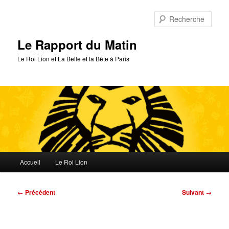
Aller
au
Rech
contenu
principal
Le Rapport du Matin
Le Roi Lion et La Belle et la Bête à Paris
Menu
Accueil
Le Roi Lion
principal
Navigation
←
Précédent
Suivant
→
des
articles