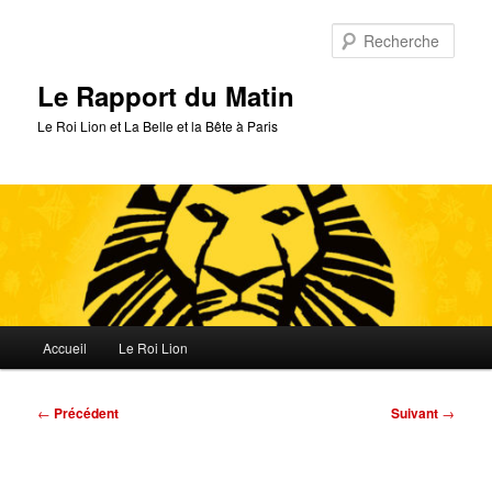
Aller
au
Rech
contenu
principal
Le Rapport du Matin
Le Roi Lion et La Belle et la Bête à Paris
Menu
Accueil
Le Roi Lion
principal
Navigation
←
Précédent
Suivant
→
des
articles