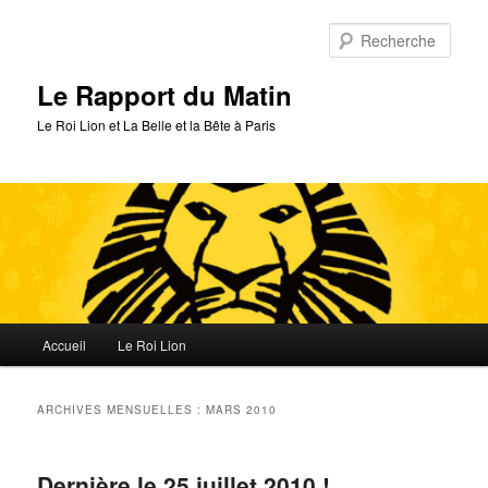
Aller
Aller
au
au
Rech
contenu
contenu
principal
secondaire
Le Rapport du Matin
Le Roi Lion et La Belle et la Bête à Paris
Menu
Accueil
Le Roi Lion
principal
ARCHIVES MENSUELLES :
MARS 2010
Dernière le 25 juillet 2010 !