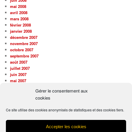
juin 2008
mai 2008
avril 2008
mars 2008
février 2008
janvier 2008
décembre 2007
novembre 2007
octobre 2007
septembre 2007
août 2007
juillet 2007
juin 2007
mai 2007
avril 2007
Gérer le consentement aux
mars 2007
cookies
février 2007
janvier 2007
Ce site utilise des cookies anonymisés de statistiques et des cookies tiers.
septembre 2006
Accepter les cookies