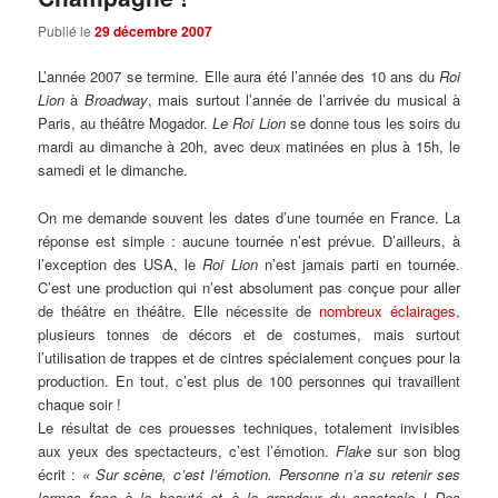
Publié le
29 décembre 2007
L’année 2007 se termine. Elle aura été l’année des 10 ans du
Roi
Lion
à
Broadway
, mais surtout l’année de l’arrivée du musical à
Paris, au théâtre Mogador.
Le Roi Lion
se donne tous les soirs du
mardi au dimanche à 20h, avec deux matinées en plus à 15h, le
samedi et le dimanche.
On me demande souvent les dates d’une tournée en France. La
réponse est simple : aucune tournée n’est prévue. D’ailleurs, à
l’exception des USA, le
Roi Lion
n’est jamais parti en tournée.
C’est une production qui n’est absolument pas conçue pour aller
de théâtre en théâtre. Elle nécessite de
nombreux éclairages
,
plusieurs tonnes de décors et de costumes, mais surtout
l’utilisation de trappes et de cintres spécialement conçues pour la
production. En tout, c’est plus de 100 personnes qui travaillent
chaque soir !
Le résultat de ces prouesses techniques, totalement invisibles
aux yeux des spectacteurs, c’est l’émotion.
Flake
sur son blog
écrit :
« Sur scène, c’est l’émotion. Personne n’a su retenir ses
larmes face à la beauté et à la grandeur du spectacle ! Des