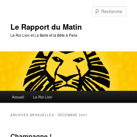
Aller
Aller
au
au
Rech
contenu
contenu
principal
secondaire
Le Rapport du Matin
Le Roi Lion et La Belle et la Bête à Paris
Menu
Accueil
Le Roi Lion
principal
ARCHIVES MENSUELLES :
DÉCEMBRE 2007
Champagne !